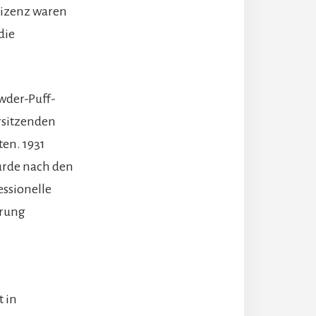
 Lizenz waren
die
wder-Puff-
rsitzenden
en. 1931
urde nach den
ssionelle
erung
t in