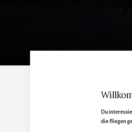
Willko
Du interessie
die fliegen g