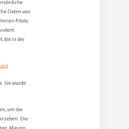
ersönliche
che Daten von
Women Pilots.
 andere
 die in der
.org
s. Sie wurde
en, um die
ns Leben. Die
rge, Marion