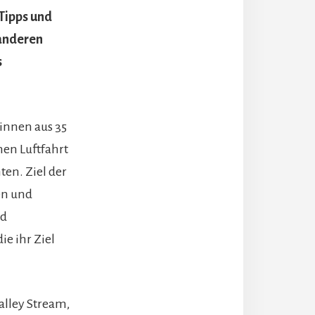
 Tipps und
 anderen
s
tinnen aus 35
en Luftfahrt
ten. Ziel der
zen und
nd
e ihr Ziel
alley Stream,