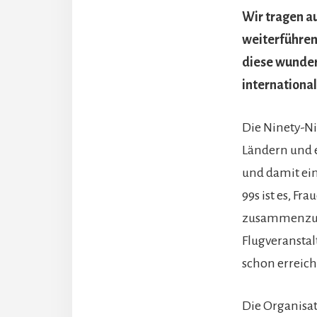
Wir tragen au
weiterführen
diese wunder
international
Die Ninety-Ni
Ländern und e
und damit ein
99s ist es, Fr
zusammenzub
Flugveranstal
schon erreich
Die Organisat