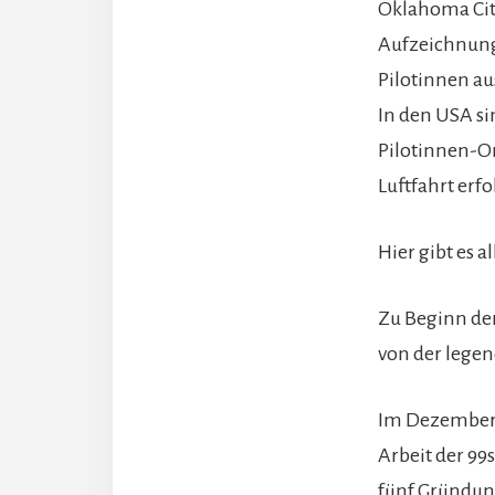
Oklahoma City
Aufzeichnung
Pilotinnen au
In den USA si
Pilotinnen-Or
Luftfahrt erf
Hier gibt es 
Zu Beginn der
von der legen
Im Dezember 
Arbeit der 99
fünf Gründun