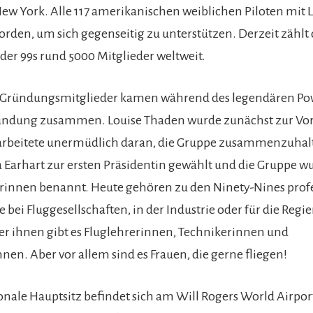
New York. Alle 117 amerikanischen weiblichen Piloten mit
rden, um sich gegenseitig zu unterstützen. Derzeit zählt 
der 99s rund 5000 Mitglieder weltweit.
 Gründungsmitglieder kamen während des legendären Po
ündung zusammen. Louise Thaden wurde zunächst zur Vo
arbeitete unermüdlich daran, die Gruppe zusammenzuhalt
Earhart zur ersten Präsidentin gewählt und die Gruppe w
rinnen benannt. Heute gehören zu den Ninety-Nines profe
e bei Fluggesellschaften, in der Industrie oder für die Regi
er ihnen gibt es Fluglehrerinnen, Technikerinnen und
en. Aber vor allem sind es Frauen, die gerne fliegen!
onale Hauptsitz befindet sich am Will Rogers World Airpor