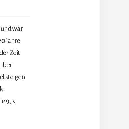
s und war
70 Jahre
der Zeit
omber
el steigen
ck
ie 99s,