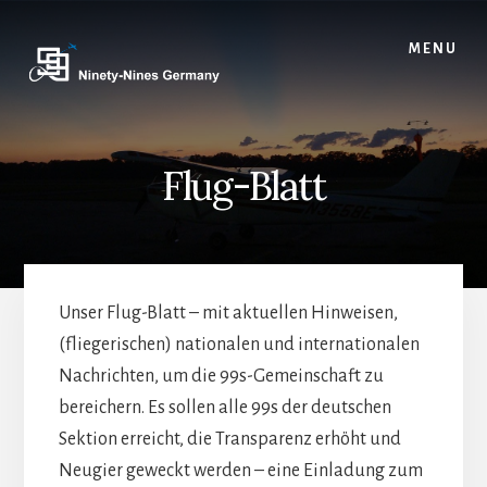
Skip
to
MENU
content
Flug-Blatt
Unser Flug-Blatt – mit aktuellen Hinweisen,
(fliegerischen) nationalen und internationalen
Nachrichten, um die 99s-Gemeinschaft zu
bereichern. Es sollen alle 99s der deutschen
Sektion erreicht, die Transparenz erhöht und
Neugier geweckt werden – eine Einladung zum